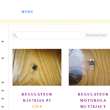
ES ATELIERS DE SOLEDAD
MENU
Rechercher
REGULATEUR
REGULATEUR
KIA7824A PI
MOTOROLA
5,00 €
MCT7824CT