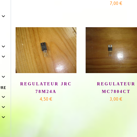
7,00 €
REGULATEUR JRC
REGULATEUR
URE
78M24A
MC7804CT
4,50 €
3,00 €